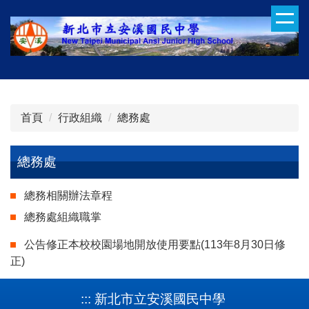
跳
到
主
要
內
容
區
首頁
行政組織
總務處
總務處
總務相關辦法章程
總務處組織職掌
公告修正本校校園場地開放使用要點(113年8月30日修
正)
:::
新北市立安溪國民中學