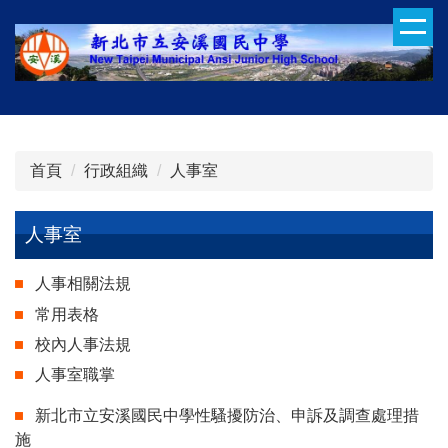
跳
到
主
要
內
容
區
首頁
行政組織
人事室
人事室
人事相關法規
常用表格
校內人事法規
人事室職掌
新北市立安溪國民中學性騷擾防治、申訴及調查處理措
施